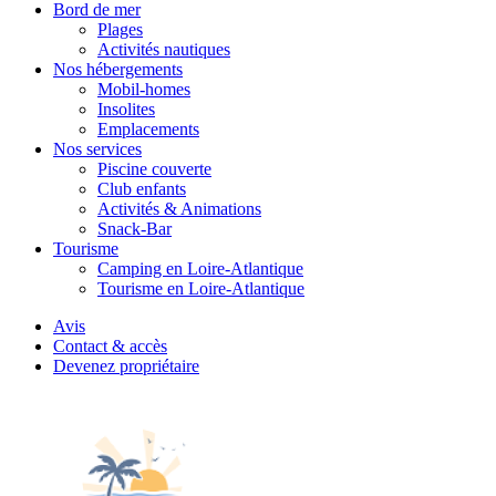
Bord de mer
Plages
Activités nautiques
Nos hébergements
Mobil-homes
Insolites
Emplacements
Nos services
Piscine couverte
Club enfants
Activités & Animations
Snack-Bar
Tourisme
Camping en Loire-Atlantique
Tourisme en Loire-Atlantique
Avis
Contact & accès
Devenez propriétaire