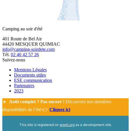
Camping au soir d'été
401 Route de Bel Air
44420 MESQUER QUIMIAC
info@camping-soirdete.com
Tél.
02 40 42 57 26
Suivez-nous
Mentions Légales
Documents utiles
ESE communication
Partenaires
2023
☀️
Août complet ? Pas encore !
Découvrez nos dernières
disponibilités de l’été 👉
Cliquez ici
This site is registered on
wpml.org
as a development site.