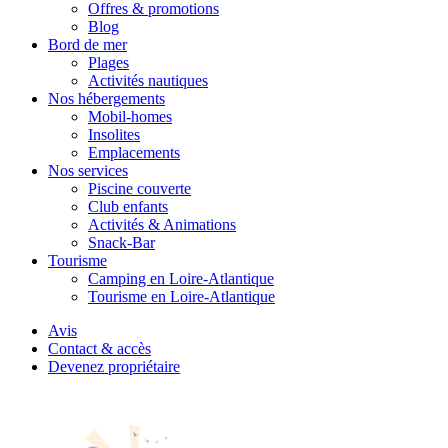
Offres & promotions
Blog
Bord de mer
Plages
Activités nautiques
Nos hébergements
Mobil-homes
Insolites
Emplacements
Nos services
Piscine couverte
Club enfants
Activités & Animations
Snack-Bar
Tourisme
Camping en Loire-Atlantique
Tourisme en Loire-Atlantique
Avis
Contact & accès
Devenez propriétaire