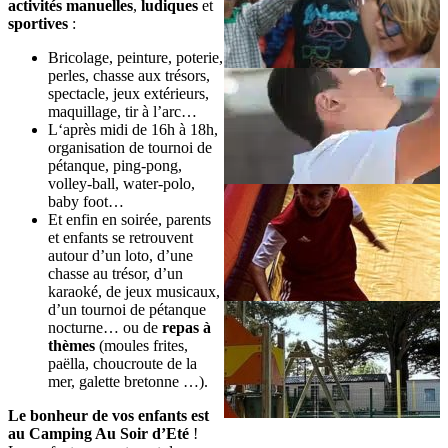
activités manuelles
,
ludiques
et
sportives
:
Bricolage, peinture, poterie,
perles, chasse aux trésors,
spectacle, jeux extérieurs,
maquillage, tir à l’arc…
L‘après midi de 16h à 18h,
organisation de tournoi de
pétanque, ping-pong,
volley-ball, water-polo,
baby foot…
Et enfin en soirée, parents
et enfants se retrouvent
autour d’un loto, d’une
chasse au trésor, d’un
karaoké, de jeux musicaux,
d’un tournoi de pétanque
nocturne… ou de
repas à
thèmes
(moules frites,
paëlla, choucroute de la
mer, galette bretonne …).
Le bonheur de vos enfants est
au Camping Au Soir d’Eté
!