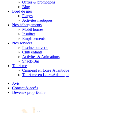
Offres & promotions
Blog
Bord de mer
Plages
Activités nautiques
Nos hébergements
Mobil-homes
Insolites
Emplacements
Nos services
Piscine couverte
Club enfants
Activités & Animations
Snack-Bar
Tourisme
Camping en Loire-Atlantique
Tourisme en Loire-Atlantique
Avis
Contact & accès
Devenez propriétaire