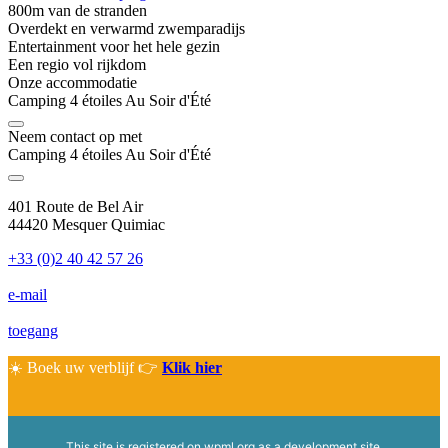
800m van de stranden
Overdekt en verwarmd zwemparadijs
Entertainment voor het hele gezin
Een regio vol rijkdom
Onze accommodatie
Camping 4 étoiles Au Soir d'Été
Neem contact op met
Camping 4 étoiles Au Soir d'Été
401 Route de Bel Air
44420 Mesquer Quimiac
+33 (0)2 40 42 57 26
e-mail
toegang
☀️ Boek uw verblijf 👉
Klik hier
This site is registered on
wpml.org
as a development site.