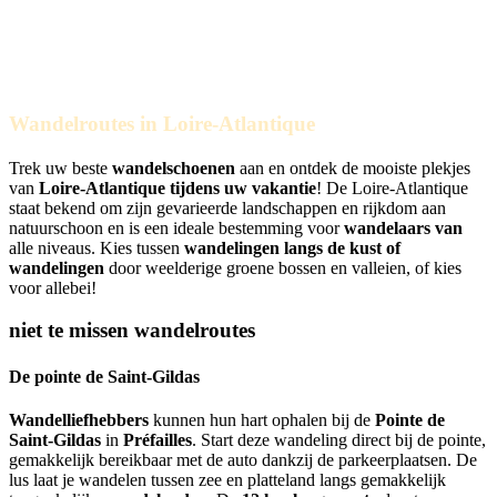
onderdompeling in het hart van de natuur
Wandelroutes in Loire-Atlantique
Trek uw beste
wandelschoenen
aan en ontdek de mooiste plekjes
van
Loire-Atlantique tijdens uw vakantie
! De Loire-Atlantique
staat bekend om zijn gevarieerde landschappen en rijkdom aan
natuurschoon en is een ideale bestemming voor
wandelaars van
alle niveaus. Kies tussen
wandelingen
langs de kust
of
wandelingen
door weelderige groene bossen en valleien, of kies
voor allebei!
niet te missen wandelroutes
De pointe de Saint-Gildas
Wandelliefhebbers
kunnen hun hart ophalen bij de
Pointe de
Saint-Gildas
in
Préfailles
. Start deze wandeling direct bij de pointe,
gemakkelijk bereikbaar met de auto dankzij de parkeerplaatsen. De
lus laat je wandelen tussen zee en platteland langs gemakkelijk