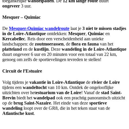
toegankelijke
wandelpaden
. De
12 km lange route
duurt
ongeveer
3 uur.
Mesquer – Quimiac
De
Mesquer-Quimiac wandelroute
laat je
3 niet te missen stadjes
in de Loire-Atlantique
ontdekken:
Mesquer
,
Quimiac
en
Kercabellec
. Reis door een verscheidenheid aan unieke
landschappen: de
zoutmoerassen
, de
flora en fauna
van het
platteland
en de
kustlijn
. Deze
wandeling
in de Loire-Atlantique
duurt ongeveer 6 uur en 20 minuten voor een totaal van 22 km,
genoeg om zelfs de sportievelingen tevreden te stellen!
Circuit de l’Estuaire
Volg tijdens je
vakantie in Loire-Atlantique
de
rivier de Loire
tijdens een
wandeltocht
van 10 km. Ontdek de ongelooflijke
uitzichten over het
estuarium van de Loire
! Vanaf de
stad Saint-
Brevin
biedt het
wandelpad
ook een prachtig panoramisch uitzicht
op de
brug Saint-Nazaire
. Het einde van deze
sportieve
wandeling
loopt over de GR8, die in het teken staat van de
Atlantische kust
.