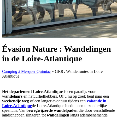
Évasion Nature : Wandelingen
in de Loire-Atlantique
Camping à Mesquer Quimiac
»
GR8 : Wandelroutes in Loire-
Atlantique
Het departement Loire-Atlantique
is een paradijs voor
wandelaars
en natuurliefhebbers. Of u nu op zoek bent naar een
weekendje weg
of een langer avontuur tijdens een
vakantie in
Loire-Atlantique
de Loire-Atlantique biedt u een uitzonderlijke
speeltuin. Van
bewegwijzerde wandelpaden
die door verschillende
landschappen slingeren tot
wandelingen
langs adembenemende