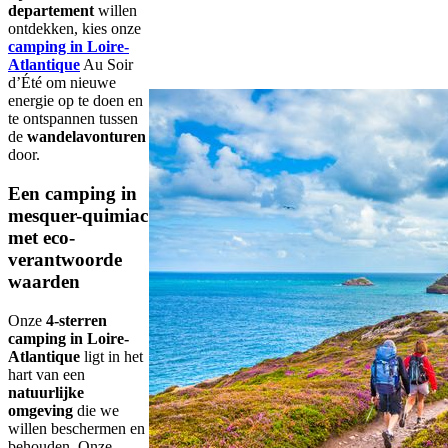
departement
willen
ontdekken, kies onze
camping in Loire-
Atlantique
Au Soir
d’Été om nieuwe
energie op te doen en
te ontspannen tussen
de
wandelavonturen
door.
Een camping in
mesquer-quimiac
met eco-
verantwoorde
waarden
Onze
4-sterren
camping in Loire-
Atlantique
ligt in het
hart van een
natuurlijke
omgeving
die we
willen beschermen en
behouden. Onze